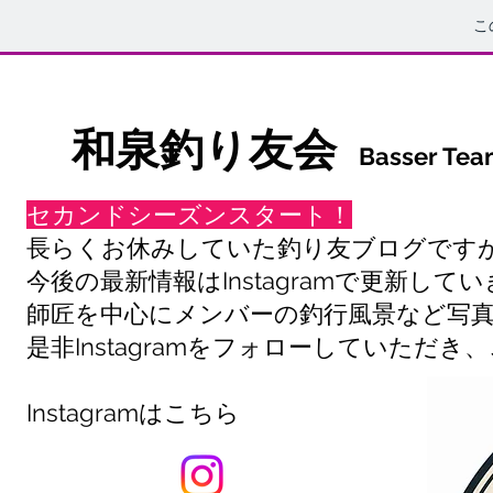
こ
​和泉釣り友会
Basser Tea
セカンドシーズンスタート！
長らくお休みしていた釣り友ブログですが、
今後の最新情報はInstagramで更新して
師匠を中心にメンバーの釣行風景など写
是非Instagramをフォローしていた
Instagramはこちら